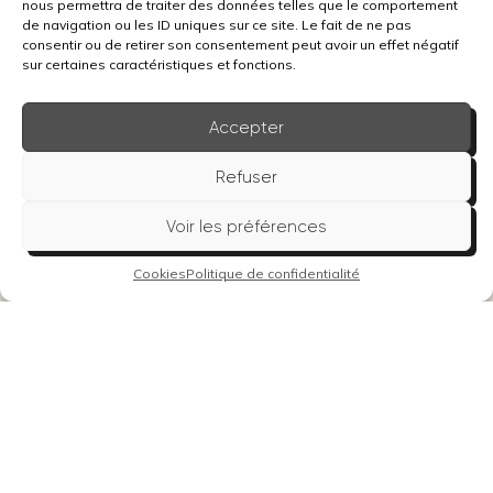
nous permettra de traiter des données telles que le comportement
Mon offre idéale
de navigation ou les ID uniques sur ce site. Le fait de ne pas
Réserver
consentir ou de retirer son consentement peut avoir un effet négatif
sur certaines caractéristiques et fonctions.
Accepter
Accès
Liens
Le
rapide
utiles
Studio
Refuser
Say Yas
Accueil
FAQ
78 rue de
Voir les préférences
Prestations
Mentions
l'Humanité,
légales
Hénin-
Cookies
Politique de confidentialité
À propos
Beaumont
Confidentialité
Contact
Envoyer
Cookies
un mail
Copyright © 2026 Say Yas.